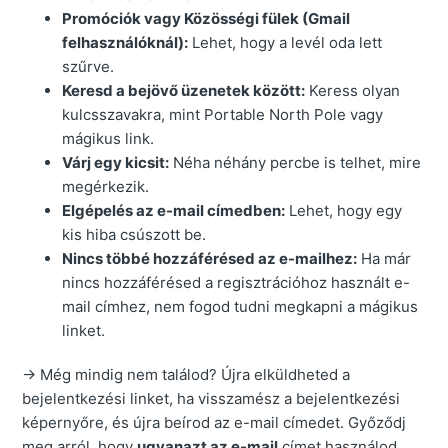
Promóciók vagy Közösségi fülek (Gmail
felhasználóknál):
Lehet, hogy a levél oda lett
szűrve.
Keresd a bejövő üzenetek között:
Keress olyan
kulcsszavakra, mint Portable North Pole vagy
mágikus link.
Várj egy kicsit:
Néha néhány percbe is telhet, mire
megérkezik.
Elgépelés az e-mail címedben:
Lehet, hogy egy
kis hiba csúszott be.
Nincs többé hozzáférésed az e-mailhez:
Ha már
nincs hozzáférésed a regisztrációhoz használt e-
mail címhez, nem fogod tudni megkapni a mágikus
linket.
→ Még mindig nem találod? Újra elküldheted a
bejelentkezési linket, ha visszamész a bejelentkezési
képernyőre, és újra beírod az e-mail címedet. Győződj
meg arról, hogy
ugyanazt az e-mail
címet használod,