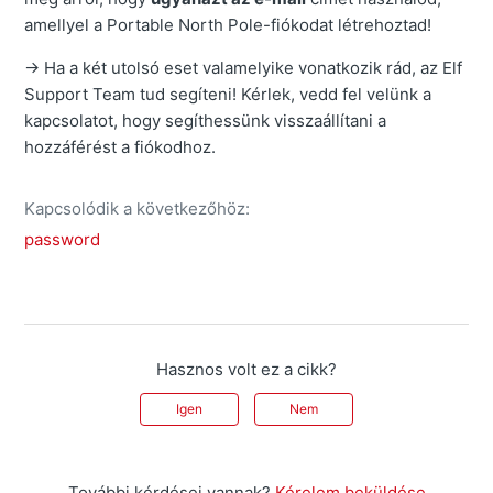
amellyel a Portable North Pole-fiókodat létrehoztad!
→ Ha a két utolsó eset valamelyike vonatkozik rád, az Elf
Support Team tud segíteni! Kérlek, vedd fel velünk a
kapcsolatot, hogy segíthessünk visszaállítani a
hozzáférést a fiókodhoz.
Kapcsolódik a következőhöz:
password
Hasznos volt ez a cikk?
Igen
Nem
További kérdései vannak?
Kérelem beküldése