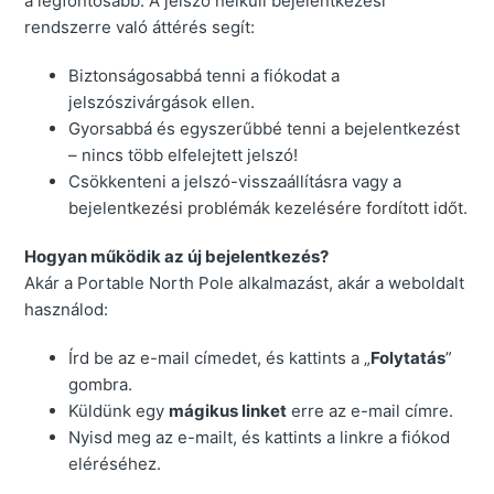
a legfontosabb. A jelszó nélküli bejelentkezési
rendszerre való áttérés segít:
Biztonságosabbá tenni a fiókodat a
jelszószivárgások ellen.
Gyorsabbá és egyszerűbbé tenni a bejelentkezést
– nincs több elfelejtett jelszó!
Csökkenteni a jelszó-visszaállításra vagy a
bejelentkezési problémák kezelésére fordított időt.
Hogyan működik az új bejelentkezés?
Akár a Portable North Pole alkalmazást, akár a weboldalt
használod:
Írd be az e-mail címedet, és kattints a „
Folytatás
”
gombra.
Küldünk egy
mágikus linket
erre az e-mail címre.
Nyisd meg az e-mailt, és kattints a linkre a fiókod
eléréséhez.