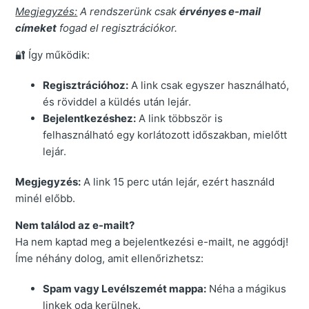
Megjegyzés:
A rendszerünk csak
érvényes e-mail
címeket
fogad el regisztrációkor.
🔐 Így működik:
Regisztrációhoz:
A link csak egyszer használható,
és röviddel a küldés után lejár.
Bejelentkezéshez:
A link többször is
felhasználható egy korlátozott időszakban, mielőtt
lejár.
Megjegyzés:
A link 15 perc után lejár, ezért használd
minél előbb.
Nem találod az e-mailt?
Ha nem kaptad meg a bejelentkezési e-mailt, ne aggódj!
Íme néhány dolog, amit ellenőrizhetsz:
Spam vagy Levélszemét mappa:
Néha a mágikus
linkek oda kerülnek.