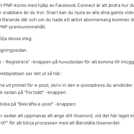
t PNP-konto med hjälp av Facebook Connect är att ändra hur du
 snabbare än du tror. Snart kan du njuta av alla dina gamla video
ortfarande där och om du hade ett aktivt abonnemang kommer du
lt PNP-premiuminnehåll.
ölja dessa steg:
oggningssidan.
n - Registrera" -knappen på huvudsidan för att komma till inlog
bbplatsen ser det ut så här:
vna utrymmet för e-post, skriv in den e-postadress du använder f
k sedan på "Fortsätt" -knappen.
licka på "Bekräfta e-post" -knappen:
sedan att uppmanas att ange ditt lösenord, vid det här laget m
rd?" för att börja processen med att återställa lösenordet.