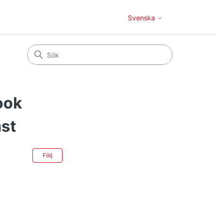
Svenska
ook
mst
Ännu inte följt av någon
Följ