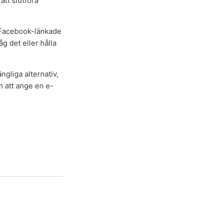
att slutföra
 Facebook-länkade
g det eller hålla
gliga alternativ,
 att ange en e-