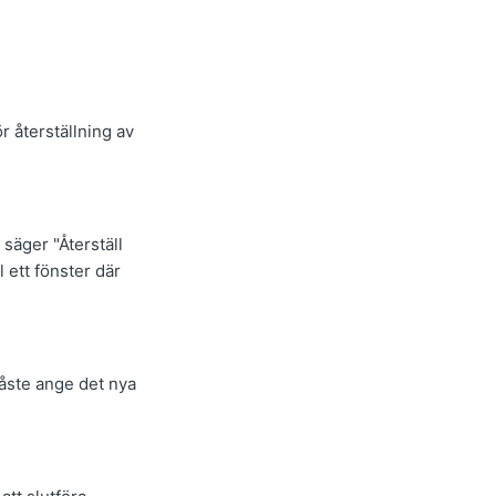
.
r återställning av
säger "Återställ
l ett fönster där
måste ange det nya