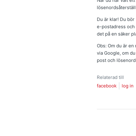
När du har valt ett
lösenordsåterstäl
Du är klar! Du bö
e-postadress och d
det på en säker pl
Obs: Om du är en n
via Google, om du
post och lösenord
Relaterad till
facebook
log in