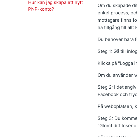
Hur kan jag skapa ett nytt
Om du skapade dit
PNP-konto?
enkel process, och
mottagare finns f
ha tillgång till al
Du behöver bara f
Steg 1: Gå till inl
Klicka på "Logga i
Om du använder we
Steg 2: I det angi
Facebook och tryc
På webbplatsen, k
Steg 3: Du kommer 
"Glömt ditt löseno