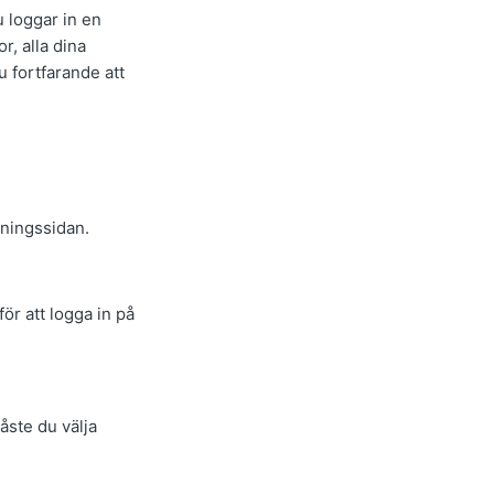
 loggar in en
r, alla dina
 fortfarande att
gningssidan.
ör att logga in på
åste du välja