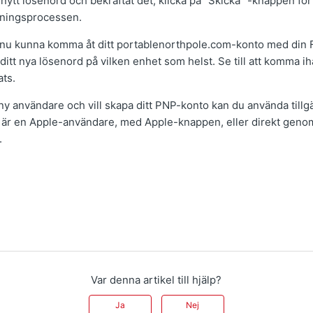
 nytt lösenord och bekräftat det, klicka på "Skicka" -knappen för 
lningsprocessen.
r nu kunna komma åt ditt portablenorthpole.com-konto med din
itt nya lösenord på vilken enhet som helst. Se till att komma ihå
ats.
y användare och vill skapa ditt PNP-konto kan du använda tillgän
 är en Apple-användare, med Apple-knappen, eller direkt genom
.
Var denna artikel till hjälp?
Ja
Nej