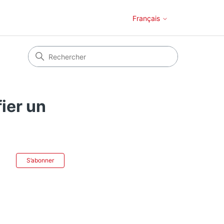
Français
ier un
Pas encore suivi par quelqu'un
S’abonner