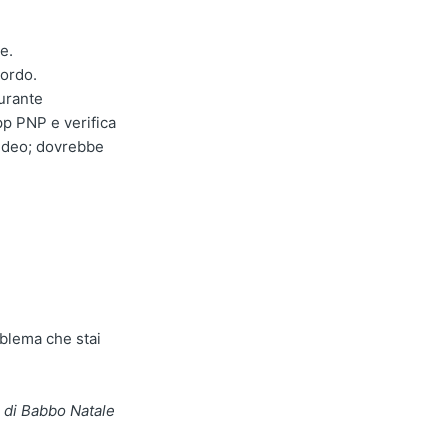
e.
cordo.
durante
pp PNP e verifica
video; dovrebbe
oblema che stai
o di Babbo Natale