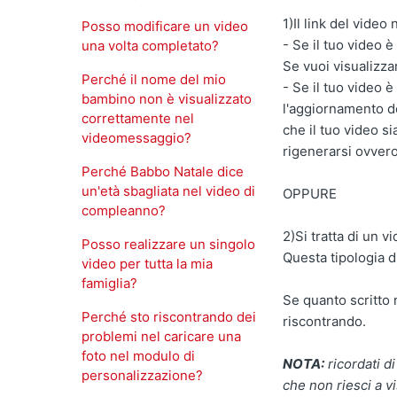
1)Il link del video 
Posso modificare un video
- Se il tuo video 
una volta completato?
Se vuoi visualizzar
Perché il nome del mio
- Se il tuo video 
bambino non è visualizzato
l'aggiornamento de
correttamente nel
che il tuo video s
videomessaggio?
rigenerarsi ovvero
Perché Babbo Natale dice
un'età sbagliata nel video di
OPPURE
compleanno?
2)Si tratta di un v
Posso realizzare un singolo
Questa tipologia di
video per tutta la mia
famiglia?
Se quanto scritto n
Perché sto riscontrando dei
riscontrando.
problemi nel caricare una
foto nel modulo di
NOTA:
ricordati d
personalizzazione?
che non riesci a v