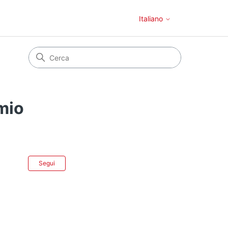
Italiano
 mio
Non ancora seguito da nessuno
Segui